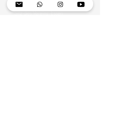
Amtsgericht Essen
Sitz des Vereins: Essen
Vorstand:
Prof. Dr. med. Markus Krämer
Andrea Ott
Dr. rer. nat. Jan Claudius Schwitalla
Spendenkonto
IBAN DE80
3606 0488 0113 0245
00
BIC GENODEM1GBE
Geno Bank Essen
mit PayPal spenden: